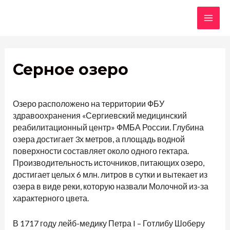
Перейти
к
MAI
содержимому
ME
Серное озеро
Озеро расположено на территории ФБУ
здравоохранения «Сергиевский медицинский
реабилитационный центр» ФМБА России. Глубина
озера достигает 3х метров, а площадь водной
поверхности составляет около одного гектара.
Производительность источников, питающих озеро,
достигает целых 6 млн. литров в сутки и вытекает из
озера в виде реки, которую назвали Молочной из-за
характерного цвета.
В 1717 году лейб-медику Петра I – Готлибу Шоберу