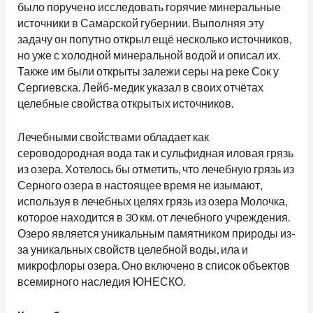
было поручено исследовать горячие минеральные
источники в Самарской губернии. Выполняя эту
задачу он попутно открыл ещё несколько источников,
но уже с холодной минеральной водой и описал их.
Также им были открыты залежи серы на реке Сок у
Сергиевска. Лейб-медик указал в своих отчётах
целебные свойства открытых источников.
Лечебными свойствами обладает как
сероводородная вода так и сульфидная иловая грязь
из озера. Хотелось бы отметить, что лечебную грязь из
Серного озера в настоящее время не изымают,
используя в лечебных целях грязь из озера Молочка,
которое находится в 30 км. от лечебного учреждения.
Озеро является уникальным памятником природы из-
за уникальных свойств целебной воды, ила и
микрофлоры озера. Оно включено в список объектов
всемирного наследия ЮНЕСКО.