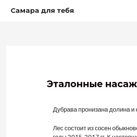
Перейти
Самара для тебя
к
содержимому
Эталонные насаж
Дубрава пронизана долина и 
Лес состоит из сосен обыкно
годы 2015-2017 гг. К настоя