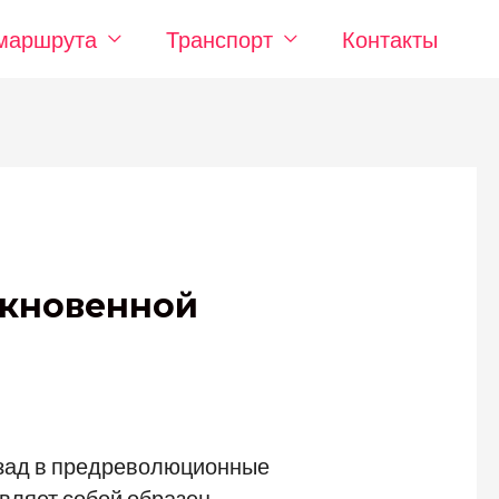
маршрута
Транспорт
Контакты
ыкновенной
азад в предреволюционные
вляет собой образец