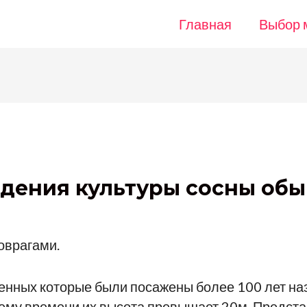
Главная
Выбор 
дения культуры сосны об
оврагами.
венных которые были посажены более 100 лет н
щему времени их высота превышает 20м. Предста