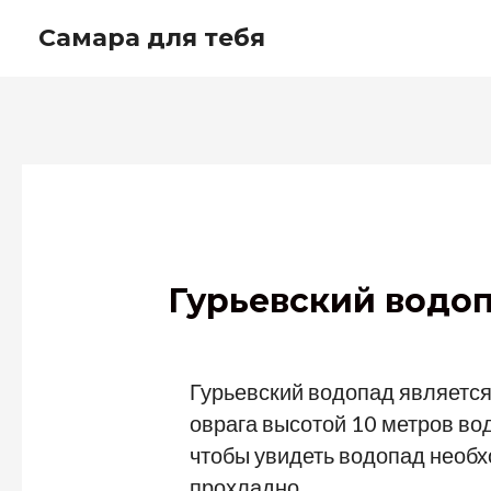
Перейти
Самара для тебя
к
содержимому
Гурьевский водоп
Гурьевский водопад является
оврага высотой 10 метров вод
чтобы увидеть водопад необх
прохладно.