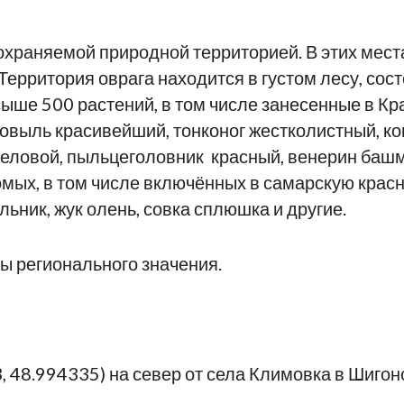
 охраняемой природной территорией. В этих мес
Территория оврага находится в густом лесу, со
сыше 500 растений, в том числе занесенные в Кр
 ковыль красивейший, тонконог жестколистный, к
меловой, пыльцеголовник красный, венерин баш
мых, в том числе включённых в самарскую красн
ьник, жук олень, совка сплюшка и другие.
ы регионального значения.
, 48.994335) на север от села Климовка в Шигон