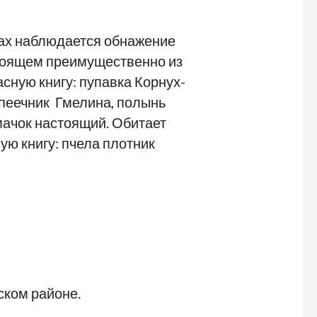
тах наблюдается обнажение
стоящем преимущественно из
асную книгу: пупавка Корнух-
опеечник Гмелина, полынь
мачок настоящий. Обитает
ую книгу: пчела плотник
ском районе.