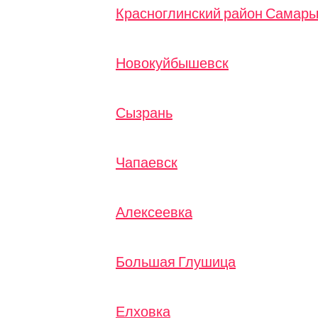
МЕНЮ
Красноглинский район Самар
Новокуйбышевск
Сызрань
Чапаевск
Алексеевка
Большая Глушица
Елховка